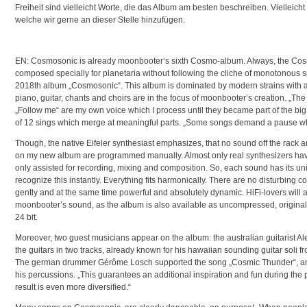
Freiheit sind vielleicht Worte, die das Album am besten beschreiben. Vielleicht
welche wir gerne an dieser Stelle hinzufügen.
EN: Cosmosonic is already moonbooter‘s sixth Cosmo-album. Always, the Co
composed specially for planetaria without following the cliche of monotonous 
2018th album „Cosmosonic“. This album is dominated by modern strains with a 
piano, guitar, chants and choirs are in the focus of moonbooter’s creation. „The 
„Follow me“ are my own voice which I process until they became part of the bi
of 12 sings which merge at meaningful parts. „Some songs demand a pause whic
Though, the native Eifeler synthesiast emphasizes, that no sound off the rack ar
on my new album are programmed manually. Almost only real synthesizers ha
only assisted for recording, mixing and composition. So, each sound has its uni
recognize this instantly. Everything fits harmonically. There are no disturbing
gently and at the same time powerful and absolutely dynamic. HiFi-lovers will 
moonbooter’s sound, as the album is also available as uncompressed, original
24 bit.
Moreover, two guest musicians appear on the album: the australian guitarist Al
the guitars in two tracks, already known for his hawaiian sounding guitar soli
The german drummer Gérôme Losch supported the song „Cosmic Thunder“, an
his percussions. „This guarantees an additional inspiration and fun during the
result is even more diversified.“