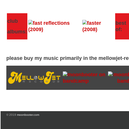
club
best
of:
albums:
please buy my music primarily in the mellowjet-
© 2019
moonbooter.com