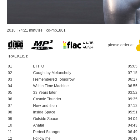
2018 | 74:21 minutes | cd-mb1801
please order at:
TRACKLIST:
01
L I F O
05:05
02
Caught by Melancholy
07:15
03
I remembered Tomorrow
06:17
04
Within Time Machine
06:55
05
33 Years later
03:52
06
Cosmic Thunder
09:35
07
Now and then
07:12
08
Inside Space
05:51
09
Outside Space
04:04
10
Anatal
04:43
11
Perfect Stranger
06:49
12
Follow me
06:49