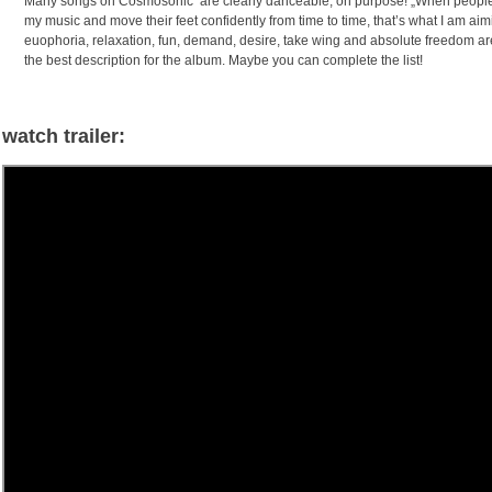
Many songs on Cosmosonic are clearly danceable, on purpose! „When people si
my music and move their feet confidently from time to time, that’s what I am aim
euophoria, relaxation, fun, demand, desire, take wing and absolute freedom ar
the best description for the album. Maybe you can complete the list!
watch trailer: