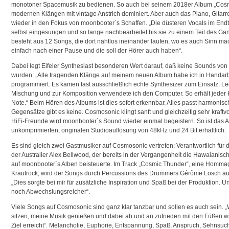
monotoner Spacemusik zu bedienen. So auch bei seinem 2018er Album „Cosm
modernen Klängen mit vintage Anstrich dominiert. Aber auch das Piano, Gitar
wieder in den Fokus von moonbooter´s Schaffen. „Die düsteren Vocals im Endt
selbst eingesungen und so lange nachbearbeitet bis sie zu einem Teil des 
besteht aus 12 Songs, die dort nahtlos ineinander laufen, wo es auch Sinn m
einfach nach einer Pause und die soll der Hörer auch haben“.
Dabei legt Eifeler Synthesiast besonderen Wert darauf, daß keine Sounds vo
wurden: „Alle tragenden Klänge auf meinem neuen Album habe ich in Handarb
programmiert. Es kamen fast ausschließlich echte Synthesizer zum Einsatz. Le
Mischung und zur Komposition verwendete ich den Computer. So erhält jeder
Note.“ Beim Hören des Albums ist dies sofort erkennbar. Alles passt harmoni
Gegensätze gibt es keine. Cosmosonic klingt sanft und gleichzeitig sehr kraftv
HiFi-Freunde wird moonbooter´s Sound wieder einmal begeistern. So ist das 
unkomprimierten, originalen Studioauflösung von 48kHz und 24 Bit erhältlich.
Es sind gleich zwei Gastmusiker auf Cosmosonic vertreten: Verantwortlich für di
der Australier Alex Bellwood, der bereits in der Vergangenheit die Hawaianis
auf moonbooter´s Alben beisteuerte. Im Track „Cosmic Thunder“, eine Hommag
Krautrock, wird der Songs durch Percussions des Drummers Gérôme Losch aus
„Dies sorgte bei mir für zusätzliche Inspiration und Spaß bei der Produktion. 
noch Abwechslungsreicher“.
Viele Songs auf Cosmosonic sind ganz klar tanzbar und sollen es auch sein. 
sitzen, meine Musik genießen und dabei ab und an zufrieden mit den Füßen 
Ziel erreicht“. Melancholie, Euphorie, Entspannung, Spaß, Anspruch, Sehnsuch