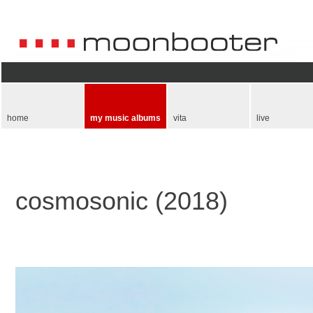
Skip
navigation
home
my music albums
vita
live
cosmosonic (2018)